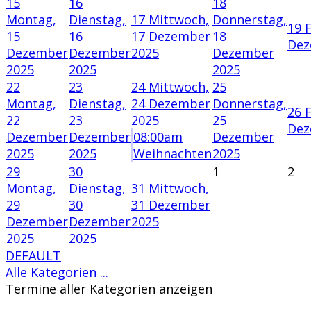
15
16
18
Montag,
Dienstag,
17
Mittwoch,
Donnerstag,
19
F
15
16
17 Dezember
18
Dez
Dezember
Dezember
2025
Dezember
2025
2025
2025
22
23
24
Mittwoch,
25
Montag,
Dienstag,
24 Dezember
Donnerstag,
26
F
22
23
2025
25
Dez
Dezember
Dezember
08:00am
Dezember
2025
2025
Weihnachten
2025
29
30
1
2
Montag,
Dienstag,
31
Mittwoch,
29
30
31 Dezember
Dezember
Dezember
2025
2025
2025
DEFAULT
Alle Kategorien ...
Termine aller Kategorien anzeigen