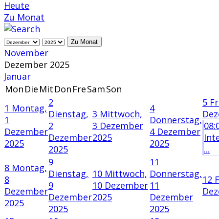
Heute
Zu Monat
Zu Monat
November
Dezember 2025
Januar
Mon
Die
Mit
Don
Fre
Sam
Son
2
5
Fr
1
Montag,
4
Dienstag,
3
Mittwoch,
Dez
1
Donnerstag,
2
3 Dezember
08:
Dezember
4 Dezember
Dezember
2025
Int
2025
2025
2025
...
9
11
8
Montag,
Dienstag,
10
Mittwoch,
Donnerstag,
8
12
F
9
10 Dezember
11
Dezember
Dez
Dezember
2025
Dezember
2025
2025
2025